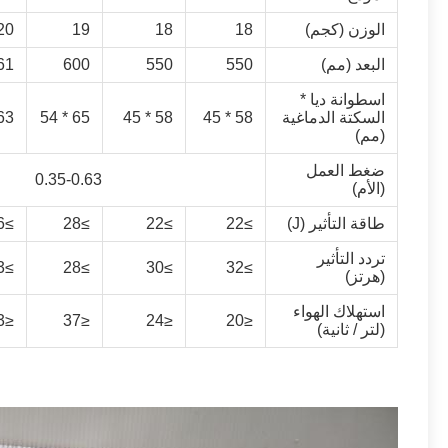
الوزن (كجم)
18
18
19
20
البعد (مم)
550
550
600
61
اسطوانة ديا *
السكتة الدماغية
58 * 45
58 * 45
65 * 54
3 * 55
(مم)
ضغط العمل
0.35-0.63
(الأم)
طاقة التأثير (J)
≥22
≥22
≥28
≥26
تردد التأثير
≥33
≥28
≥30
≥32
(هرتز)
استهلاك الهواء
≤33
≤37
≤24
≤20
(لتر / ثانية)