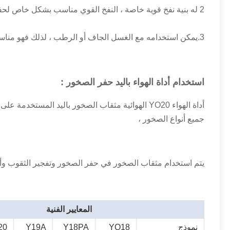
2 له بنية نفخ قوية خاصة ، النفخ القوي مناسب بشكل خاص لحفر الثقوب المتوسطة والعميقة الحجم.
3.يمكن استخدامه مع الغسل الجاف أو الرطب ، لذلك فهو مناسب ليس فقط لإطفاء غبار الحفر تحت الأرض ولكن أيضًا في المناطق شديدة البرودة التي تفتقر إلى الماء.
استخدام
أداة الهواء باليد حفر الصخور
:
أداة الهواء YO20 الهوائية مثقاب الصخور باليد المستخدمة على نطاق واسع في الفحم والتعدين والسكك الحديدية والنقل والخام ،
جميع أنواع الصخور ،
يتم استخدام مثقاب الصخور في حفر الصخور وتفجير الثقوب وأ
المعايير الفنية
نموذج
YO18
Y18PA
Y19A
20