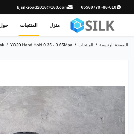
bjsilkroad2016@163.com
86-010- 65569770
منزل
المنتجات
حول 
الصفحة الرئيسية
/
المنتجات
/
YO20 Hand Hold 0.35 - 0.65Mpa مثقاب صخري منخفض الضوضاء هوائي هوائي للساق للتعدين
/
ak