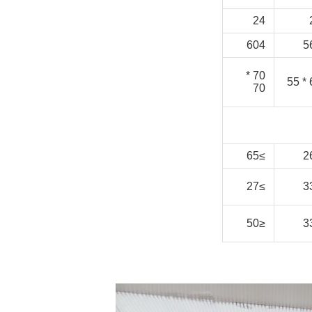
24
604
5
70 *
6
70
≥65
≥27
≤50