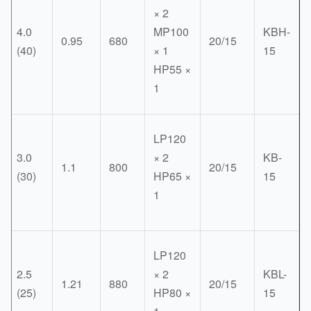
× 2
4.0
MP100
KBH
0.35
0.95
680
20/15
(40)
× 1
15
HP55 ×
1
LP120
3.0
× 2
KB-
0.35
1.1
800
20/15
(30)
HP65 ×
15
1
LP120
2.5
× 2
KBL-
0.35
1.21
880
20/15
(25)
HP80 ×
15