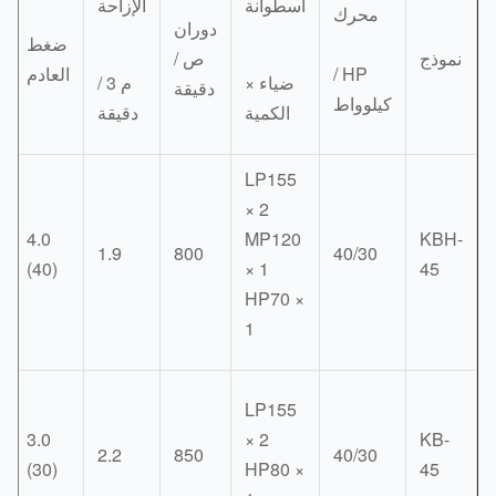
اسطوانة
الإزاحة
محرك
دوران
خزان
ضغط
موذج
ص /
الغاز
HP /
العادم
ضياء ×
م 3 /
دقيقة
م 3
كيلوواط
الكمية
دقيقة
LP155
× 2
4.0
MP120
KBH
-
1.9
800
40/30
(40)
× 1
45
HP70 ×
1
LP155
3.0
× 2
KB-
-
2.2
850
40/30
(30)
HP80 ×
45