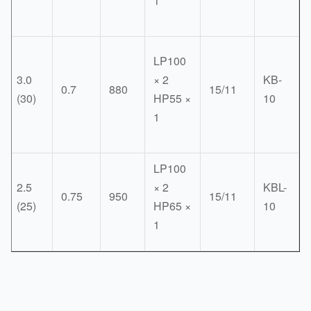
1
LP100
3.0
× 2
KB-
0.28
0.7
880
15/11
(30)
HP55 ×
10
1
LP100
2.5
× 2
KBL-
0.28
0.75
950
15/11
(25)
HP65 ×
10
1