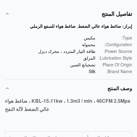
صيل المنتج
از:
ضاغط هواء عالي الضغط
,
ضاغط هواء للسفع الرملي
Ty
مكبس
Configuratio
محمولة
Power Sour
طاقة التيار المتردد ، محرك ديزل
Lubrication Sty
المزلق
Place Of Orig
تشجيانغ الصين
Silk
Brand Na
ف المنتج
KBL-15،11kw ، 1.3m3 / min ، 46CFM 2.5Mpa ، ضاغط هواء
عالي الضغط لآلة النفخ