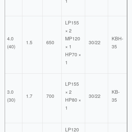
1
LP155
× 2
4.0
MP120
KBH
-
1.5
650
30/22
(40)
× 1
35
HP70 ×
1
LP155
3.0
× 2
KB-
-
1.7
700
30/22
(30)
HP80 ×
35
1
LP120