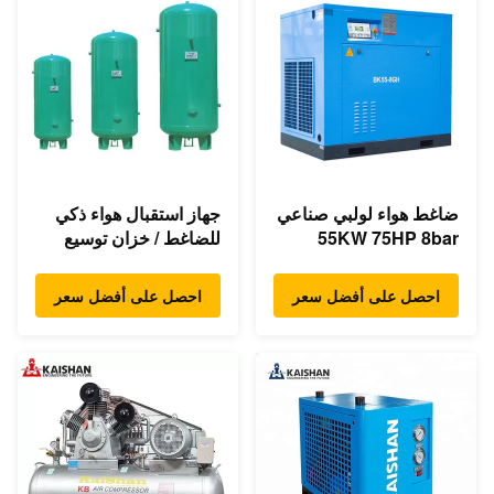
ضاغط هواء لولبي صناعي
جهاز استقبال هواء ذكي
55KW 75HP 8bar
للضاغط / خزان توسيع
350cfm محرك مباشر
ضاغط الهواء 1.0m³
غير متزامن
احصل على أفضل سعر
احصل على أفضل سعر