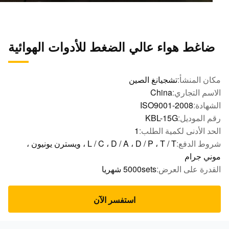
اغط هواء عالي الضغط للأدوات الهوائية
ن المنشأ:
تشجيانغ الصين
سم التجاري:
China
هادة:
ISO9001-2008
 الموديل:
KBL-15G
د الأدنى لكمية الطلب:
1
ط الدفع:
L / C ، D / A ، D / P ، T / T ، ويسترن يونيون ،
ي جرام
درة على العرض:
5000sets شهريا
استفسر الآن