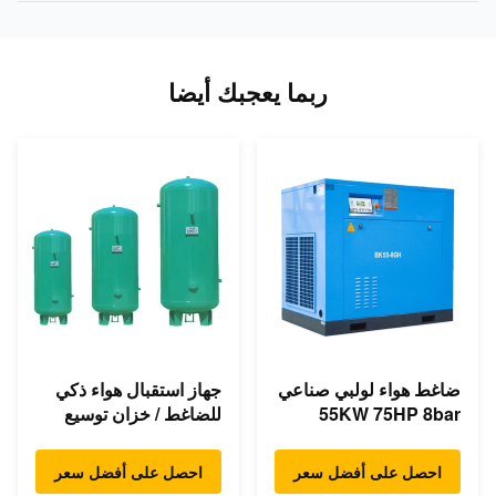
ربما يعجبك أيضا
ضاغط هواء لولبي صناعي
جهاز استقبال هواء ذكي
55KW 75HP 8bar
للضاغط / خزان توسيع
350cfm محرك مباشر
ضاغط الهواء 1.0m³
غير متزامن
احصل على أفضل سعر
احصل على أفضل سعر