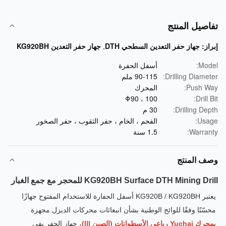
صيل المنتج
از:
جهاز حفر التعدين السطحي DTH
,
جهاز حفر التعدين KG920BH
Mod
أسفل الحفرة
Drilling Diamet
90-115 ملم
Push W
المحرك
Φ90 ، 100
Drill 
Drilling Dep
30 م
Usa
الفحم ، الخام ، حفر الثقوب ، حفر الصخور
Warran
1.5 سنة
ف المنتج
KG920BH Surface DTH Mining D للمحجر مع جمع الغبار
يعتبر KG920B / KG920BH أسفل الحفارة للاستخدام المفتوح جهازًا 
محسّنًا وفقًا للوائح الوطنية بشأن انبعاثات محركات الديزل.مجهزة 
Yuc رباعي الأسطوانات (الصين lll)
، جهاز الحفر يفي 