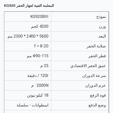
المعلمة الفنية لجهاز الحفر KG920
موذج
KG920BIII
زن
4200 كجم
لبعد
5600 * 2400 * 2300 مم
لابة الحفر
f = 8-20
طر الحفر
Φ90-115 مم
مق الحفر الاقتصادي
25 م
رعة الدوران
120r / دقيقة
زم الدوران
2000N · م
وة الرفع
18 كيلو نيوتن
ضع الدفع
اسطوانات - سلسلة