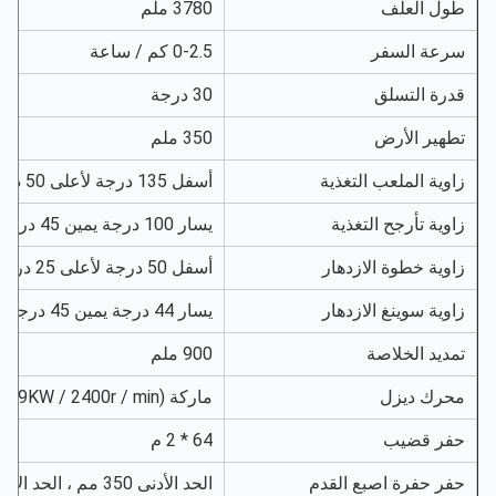
ول العلف
3780 ملم
رعة السفر
0-2.5 كم / ساعة
درة التسلق
30 درجة
طهير الأرض
350 ملم
اوية الملعب التغذية
أسفل 135 درجة لأعلى 50 درجة
اوية تأرجح التغذية
يسار 100 درجة يمين 45 درجة
اوية خطوة الازدهار
أسفل 50 درجة لأعلى 25 درجة
اوية سوينغ الازدهار
يسار 44 درجة يمين 45 درجة
مديد الخلاصة
900 ملم
حرك ديزل
ماركة Yuchai (59KW / 2400r / min)
فر قضيب
64 * 2 م
فر حفرة اصبع القدم
الحد الأدنى 350 مم ، الحد الأقصى 2750 مم