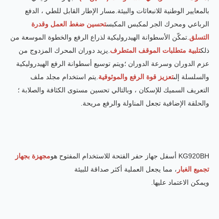
بالمعايير الوطنية للانبعاثات والبيئة.مسار الإطار القابل للطي ، الدفع 
رباعي ومحرك الجر لمكبس المكبس
تحسين ضغط العمل وقدرة 
تسلق
.تمكّن الأسطوانة الهيدروليكية لذراع الرفع والخطوة الموسعة من 
ك
تلبية متطلبات الموقف المتطرف
.يزيد دوران المحرك المزدوج من 
عزم الدوران وسرعة الدوران ؛ويتم توسيع أسطوانة الرفع الهيدروليكية 
لسلسلة إلى
تعزيز قوة الرفع والموثوقية
.يتم استخدام مجلد ملف 
تعريف السميك للإسكان ، وبالتالي تحسين مستوى الكثافة والصلابة ؛
حلقة الإضافية تجعل المناولة والرفع مريحة.
فل جهاز حفر الفتحة للاستخدام المفتوح هو
مجهزة بجهاز 
يع الغبار
، مما يجعل العملية أكثر صداقة للبيئة
كن الاعتماد عليها.