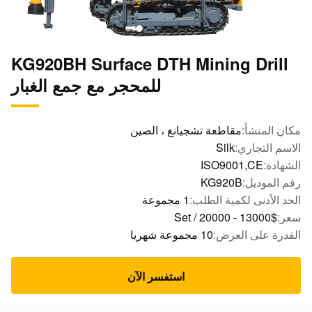
KG920BH Surface DTH Mining Drill
للمحجر مع جمع الغبار
ن المنشأ:
مقاطعة تشجيانغ ، الصين
سم التجاري:
Silk
هادة:
ISO9001,CE
 الموديل:
KG920B
د الأدنى لكمية الطلب:
1 مجموعة
ر:
$13000 - 20000 / Set
درة على العرض:
10 مجموعة شهريا
استفسر الآن