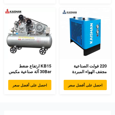
220 فولت الصناعية
KB15 ارتفاع ضغط
مجفف الهواء المبردة
30Bar آلة صناعية مكبس
الكهربائية مجفف الهواء
ضاغط هواء 15kw 20hp
المضغوط
ضوضاء منخفضة
احصل على أفضل سعر
احصل على أفضل سعر