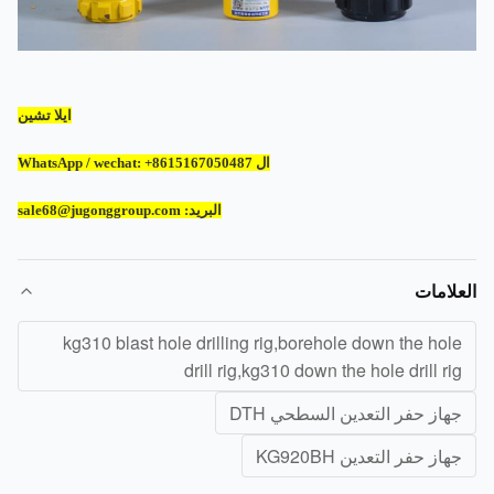
ايلا تشين
ال WhatsApp / wechat: +8615167050487
البريد: sale68@jugonggroup.com
لامات
kg310 blast hole drilling rig,borehole down the hol
drill rig,kg310 down the hole drill ri
هاز حفر التعدين السطحي DTH
هاز حفر التعدين KG920BH