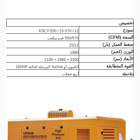
صيص
وذج
KSCY-550 / 15-570 / 12
عة (CFM)
550/570 قدم مكعب
ط العمل (بار)
15/12
وزن (كجم)
1880
بعاد (مم)
3300 × 1880 × 2100
قوة المتطابقة
الكمون أو Yuchai المرحلة الثالثة 160HP
احظة
أربع عجلات