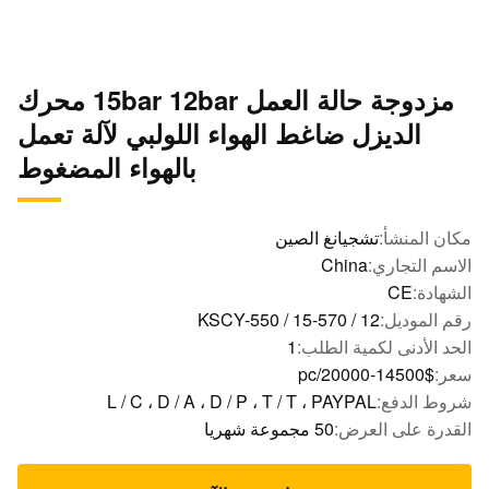
مزدوجة حالة العمل 15bar 12bar محرك
الديزل ضاغط الهواء اللولبي لآلة تعمل
بالهواء المضغوط
ن المنشأ:
تشجيانغ الصين
سم التجاري:
China
هادة:
CE
 الموديل:
KSCY-550 / 15-570 / 12
د الأدنى لكمية الطلب:
1
ر:
$14500-20000/pc
ط الدفع:
L / C ، D / A ، D / P ، T / T ، PAYPAL
درة على العرض:
50 مجموعة شهريا