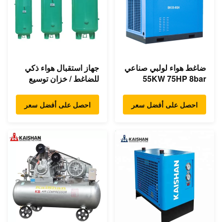
ضاغط هواء لولبي صناعي
جهاز استقبال هواء ذكي
55KW 75HP 8bar
للضاغط / خزان توسيع
350cfm محرك مباشر
ضاغط الهواء 1.0m³
غير متزامن
احصل على أفضل سعر
احصل على أفضل سعر