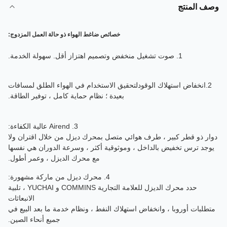
ف المنتج
خصائص ضاغط الهواء ذو ​​حالة العمل المزدوج:
1. صوت تشغيل منخفض وتصميم اهتزاز أقل. سهولة الخدمة.
2
انخفاض استهلاك الوقود
لتحقيق الاستخدام في الهواء الطلق لمسافات
بعيدة ؛ نظام حماية كامل ، توفير الطاقة.
3. Airend عالية الكفاءة:
ار ذو قطر كبير ، طرف هوائي متصل بمحرك ديزل من خلال اقتران ولا
جد ترس تخفيض بالداخل ، وموثوقية أكثر ، وسرعة الدوران هي نفسها
مع محرك الديزل ، وعمر أطول.
4. محرك ديزل من ماركة مشهورة:
حدد محرك الديزل للعلامة التجارية COMMINS و YUCHAI ، تلبية
الانبعاثات
طلبات أوروبا ، وانخفاض استهلاك النفط ، ونظام خدمة ما بعد البيع في
جميع أنحاء الصين.