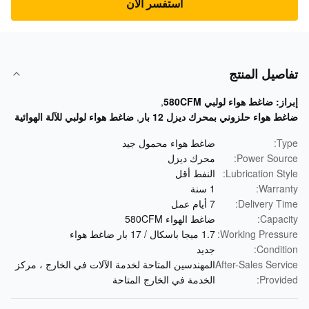
استفسر الآن
صيل المنتج
از:
ضاغط هواء لولبي 580CFM
,
ط هواء حلزوني بمحرك ديزل 12 بار
,
ضاغط هواء لولبي للآلة الهوائية
Ty
ضاغط هواء محمول جيد
Power Sour
محرك ديزل
Lubrication Sty
النفط أقل
Warran
1 سنة
Delivery Ti
7 أيام عمل
Capaci
ضاغط الهواء 580CFM
Working Pressu
1.7 ميجا باسكال / 17 بار ضاغط هواء
Conditi
جديد
After-Sales Serv
المهندسين المتاحة لخدمة الآلات في الخارج ، مركز
Provid
الخدمة في الخارج المتاحة