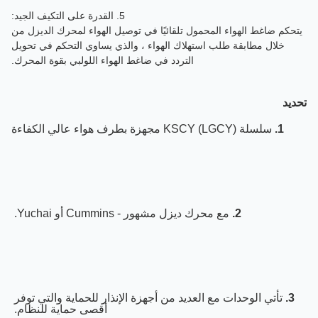
5. القدرة على التكيف الجيد:
حكم ضاغط الهواء المحمول تلقائيًا في توصيل الهواء لمحرك الديزل من
خلال مطابقة طلب استهلاك الهواء ، والذي يساوي التحكم في تحويل
التردد في ضاغط الهواء اللولبي بقوة المحرك.
يد
1.
 سلسلة KSCY (LGCY) مجهزة بطرف هواء عالي الكفاءة
2.
 مع محرك ديزل مشهور - Cummins أو Yuchai. 
3.
 تأتي الوحدات مع العديد من أجهزة الإنذار للحماية والتي توفر 
أقصى حماية للنظام. 